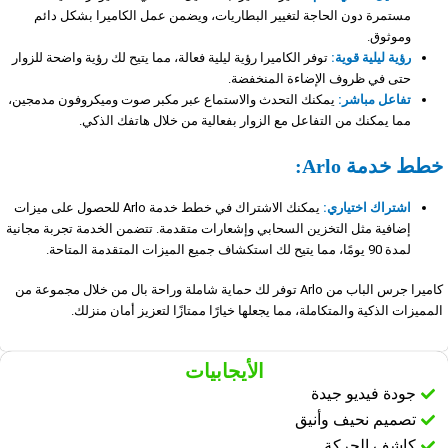
مستمرة دون الحاجة لتغيير البطاريات، ويضمن عمل الكاميرا بشكل دائم
وموثوق.
رؤية ليلية قوية:
توفر الكاميرا رؤية ليلية فعالة، مما يتيح لك رؤية واضحة للزوار
حتى في ظروف الإضاءة المنخفضة.
تفاعل مباشر:
يمكنك التحدث والاستماع عبر مكبر صوت وميكروفون مدمجين،
مما يمكنك من التفاعل مع الزوار بفعالية من خلال هاتفك الذكي.
خطط خدمة Arlo:
اشتراك اختياري:
يمكنك الاشتراك في خطط خدمة Arlo للحصول على ميزات
إضافية مثل التخزين السحابي وإشعارات متقدمة. تتضمن الخدمة تجربة مجانية
لمدة 90 يومًا، مما يتيح لك استكشاف جميع الميزات المتقدمة المتاحة.
كاميرا جرس الباب من Arlo توفر لك حماية شاملة وراحة بال من خلال مجموعة من
المميزات الذكية والمتكاملة، مما يجعلها خيارًا ممتازًا لتعزيز أمان منزلك.
الأيجابيات
جودة فيديو جيدة
تصميم نحيف وأنيق
كاشف الحركة