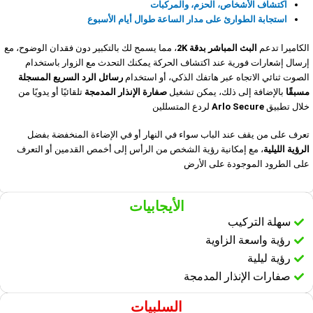
اكتشاف الأشخاص، الحزم، والمركبات
استجابة الطوارئ على مدار الساعة طوال أيام الأسبوع
الكاميرا تدعم
البث المباشر بدقة 2K
، مما يسمح لك بالتكبير دون فقدان الوضوح، مع
إرسال إشعارات فورية عند اكتشاف الحركة يمكنك التحدث مع الزوار باستخدام
الصوت ثنائي الاتجاه عبر هاتفك الذكي، أو استخدام
رسائل الرد السريع المسجلة
مسبقًا
بالإضافة إلى ذلك، يمكن تشغيل
صفارة الإنذار المدمجة
تلقائيًا أو يدويًا من
خلال تطبيق
Arlo Secure
لردع المتسللين
تعرف على من يقف عند الباب سواء في النهار أو في الإضاءة المنخفضة بفضل
الرؤية الليلية
، مع إمكانية رؤية الشخص من الرأس إلى أخمص القدمين أو التعرف
على الطرود الموجودة على الأرض
الأيجابيات
سهلة التركيب
رؤية واسعة الزاوية
رؤية ليلية
صفارات الإنذار المدمجة
السلبيات