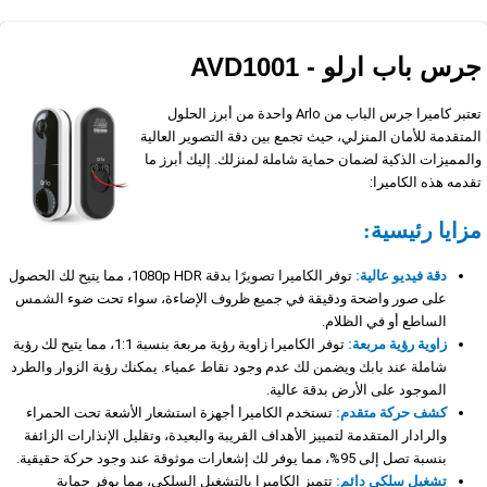
جرس باب ارلو - AVD1001​
تعتبر كاميرا جرس الباب من Arlo واحدة من أبرز الحلول
المتقدمة للأمان المنزلي، حيث تجمع بين دقة التصوير العالية
والمميزات الذكية لضمان حماية شاملة لمنزلك. إليك أبرز ما
تقدمه هذه الكاميرا:
مزايا رئيسية:
دقة فيديو عالية:
توفر الكاميرا تصويرًا بدقة 1080p HDR، مما يتيح لك الحصول
على صور واضحة ودقيقة في جميع ظروف الإضاءة، سواء تحت ضوء الشمس
الساطع أو في الظلام.
زاوية رؤية مربعة:
توفر الكاميرا زاوية رؤية مربعة بنسبة 1:1، مما يتيح لك رؤية
شاملة عند بابك ويضمن لك عدم وجود نقاط عمياء. يمكنك رؤية الزوار والطرد
الموجود على الأرض بدقة عالية.
كشف حركة متقدم:
تستخدم الكاميرا أجهزة استشعار الأشعة تحت الحمراء
والرادار المتقدمة لتمييز الأهداف القريبة والبعيدة، وتقليل الإنذارات الزائفة
بنسبة تصل إلى 95%، مما يوفر لك إشعارات موثوقة عند وجود حركة حقيقية.
تشغيل سلكي دائم:
تتميز الكاميرا بالتشغيل السلكي، مما يوفر حماية