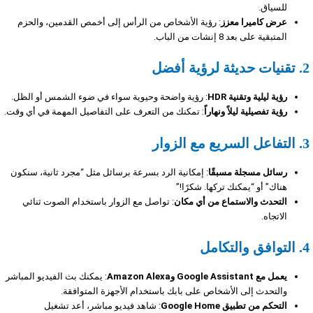
للسياق.
عرض كاميرا معزز
: رؤية الأشخاص من الرأس إلى أخمص القدمين، والحزم
المتبقية على بعد 8 إنشات من الباب.
2.
تقنيات حديثة لرؤية أفضل
رؤية ليلية وتقنية HDR
: رؤية واضحة وحيوية سواء في ضوء الشمس أو الظل.
رؤية تفصيلية ليلاً ونهاراً
: تمكنك من التعرف على التفاصيل المهمة في أي وقت.
3.
التفاعل السريع مع الزوار
رسائل مسجلة مسبقًا
: إمكانية الرد بسرعة برسائل مثل “مجرد ثانية، سنكون
هناك” أو “يمكنك تركها. شكرًا!”
التحدث والاستماع من أي مكان
: تواصل مع الزوار باستخدام الصوت ثنائي
الاتجاه.
4.
التوافق والتكامل
يعمل مع Google Assistant وAmazon Alexa
: يمكنك بث الفيديو المباشر
والتحدث إلى الأشخاص على بابك باستخدام الأجهزة المتوافقة.
التحكم من تطبيق Google Home
: شاهد فيديو مباشر، أعد تشغيل