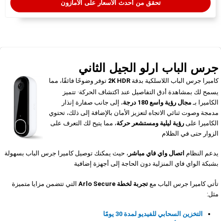
تحقق من أحدث الأسعار على الأمازون
جرس الباب ارلو الجيل الثاني​
كاميرا جرس الباب اللاسلكية بدقة
2K HDR
توفر وضوحًا فائقًا، مما
يسمح لك بمشاهدة أدق التفاصيل عند اكتشاف الحركة· تتميز
الكاميرا بـ
مجال رؤية واسع 180 درجة
، إلى جانب صفارة إنذار
مدمجة وصوت ثنائي الاتجاه لتعزيز الأمان بالإضافة إلى ذلك، تحتوي
الكاميرا على
رؤية ليلية ومستشعر حركة
، مما يتيح لك التعرف على
الزوار حتى في الظلام
يدعم النظام
اتصال واي فاي مباشر
، حيث يمكنك توصيل كاميرا جرس الباب بسهولة
بشبكة الواي فاي المنزلية دون الحاجة إلى أجهزة إضافية
تأتي كاميرا جرس الباب مع
تجربة لخطة Arlo Secure
التي تتضمن مزايا متميزة
مثل:
التخزين السحابي للفيديو لمدة 30 يومًا