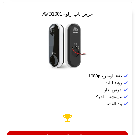
جرس باب ارلو - AVD1001
دقة الوضوح ‎1080p​
رؤية ليلية
جرس نذار
مستشعر الحركة
بند القائمة