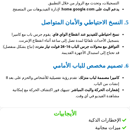
التسجيلات، وتحدث مع الزوار من خلال التطبيق.
يدعم البث على home.google.com
: لإدارة الفيديوهات من المتصفح.
5. النسخ الاحتياطي والأمان المتواصل
نسخ احتياطي للفيديو عند انقطاع الواي فاي
: يقوم جرس باب مع كاميرا
بتسجيل الأحداث تلقائيًا لمدة تصل إلى ساعة أثناء انقطاع الإنترنت.
التوافق مع محولات جرس الباب 16-24 فولت تيار متردد
(تباع بشكل منفصل):
قد تحتاج إلى استبدال الأجهزة القديمة.
6. تصميم مخصص للباب الأمامي
كاميرا مصممة لباب منزلك
: تقدم رؤية تفصيلية للأشخاص والحزم على بعد 8
إنشات من الباب.
إشعارات الحركة والبث المباشر
: تنبيهك فور اكتشاف الحركة مع إمكانية
مشاهدة الفيديو في أي وقت.
الأيجابيات
الإخطارات الذكية
ميزات مجانية